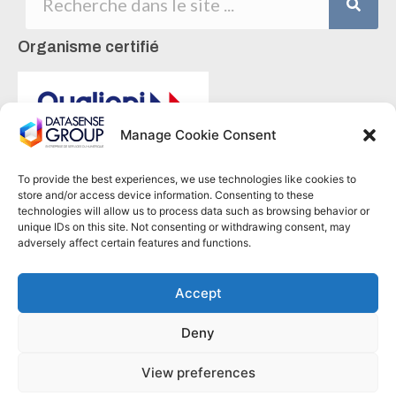
Organisme certifié
Manage Cookie Consent
To provide the best experiences, we use technologies like cookies to
La certification qualité a été délivrée au titre
store and/or access device information. Consenting to these
de la catégorie d'action suivante :
Actions
technologies will allow us to process data such as browsing behavior or
de Formation
unique IDs on this site. Not consenting or withdrawing consent, may
adversely affect certain features and functions.
Accept
Deny
View preferences
© 2023 Datasense-Group