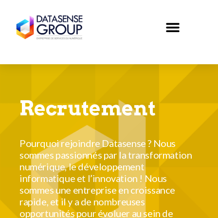
Recrutement
Pourquoi rejoindre Datasense ? Nous
sommes passionnés par la transformation
numérique, le développement
informatique et l’innovation ! Nous
sommes une entreprise en croissance
rapide, et il y a de nombreuses
opportunités pour évoluer au sein de