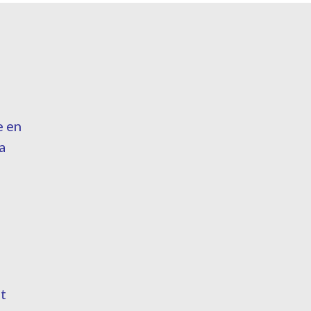
e en
a
t