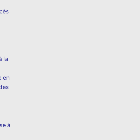
ccès
 la
e en
des
se à