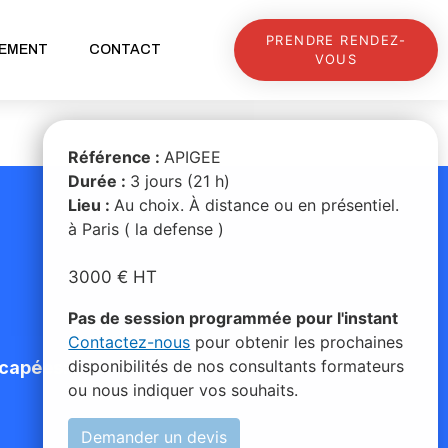
PRENDRE RENDEZ-
EMENT
CONTACT
VOUS
Référence :
APIGEE
Durée :
3 jours (21 h)
Lieu :
Au choix. À distance ou en présentiel.
à Paris ( la defense )
3000
€ HT
Pas de session programmée pour l'instant
Contactez-nous
pour obtenir les prochaines
disponibilités de nos consultants formateurs
capées:​
ou nous indiquer vos souhaits.
Demander un devis