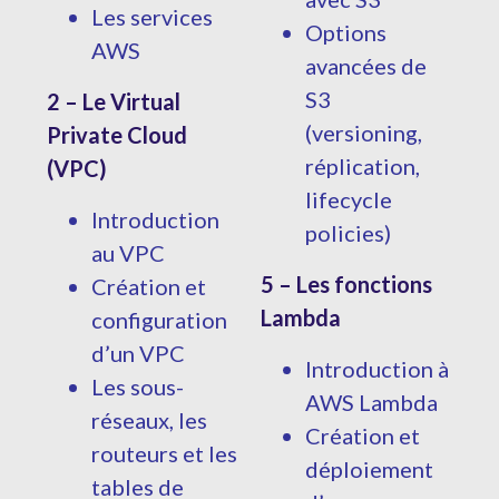
Les services
Options
AWS
avancées de
S3
2 – Le Virtual
(versioning,
Private Cloud
réplication,
(VPC)
lifecycle
Introduction
policies)
au VPC
5 – Les fonctions
Création et
Lambda
configuration
d’un VPC
Introduction à
Les sous-
AWS Lambda
réseaux, les
Création et
routeurs et les
déploiement
tables de