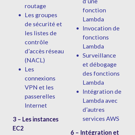
d’une
routage
fonction
Les groupes
Lambda
de sécurité et
Invocation de
les listes de
fonctions
contrôle
Lambda
d’accès réseau
Surveillance
(NACL)
et débogage
Les
des fonctions
connexions
Lambda
VPN et les
Intégration de
passerelles
Lambda avec
Internet
d’autres
services AWS
3 – Les instances
EC2
6 – Intégration et