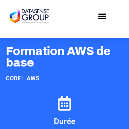
Formation AWS de
base
CODE : AWS
Durée